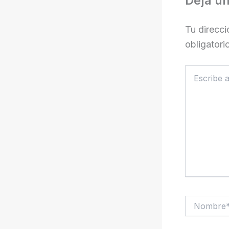
Deja u
Tu direcci
obligator
Escribe
aquí...
Nombre*