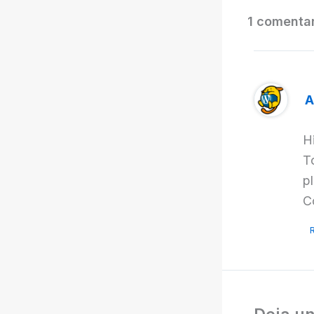
1 comentar
A
H
T
p
C