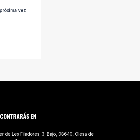
 próxima vez
NCONTRARÁS EN
er de Les Filadores, 3, Bajo, 08640, Olesa de