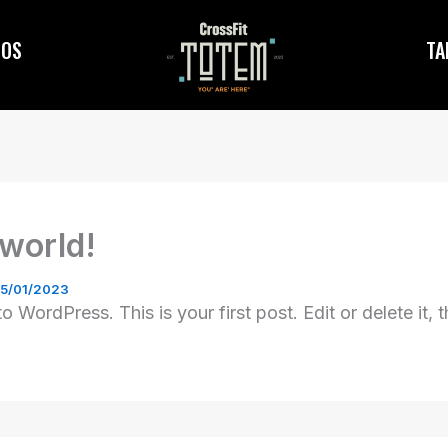
IOS
TA
 world!
5/01/2023
 WordPress. This is your first post. Edit or delete it, t