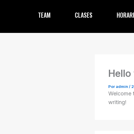
Ir
al
TEAM
CLASES
HORAR
contenido
Hello
Por
admin
/
2
Welcome to
writing!