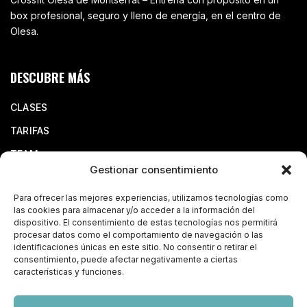
box profesional, seguro y lleno de energía, en el centro de
Olesa.
DESCUBRE MÁS
CLASES
TARIFAS
TEAM
Gestionar consentimiento
EVENTOS
NOS ENCONTRARÁS EN
Para ofrecer las mejores experiencias, utilizamos tecnologías como
las cookies para almacenar y/o acceder a la información del
dispositivo. El consentimiento de estas tecnologías nos permitirá
Carrer de Les Filadores, 3, Bajo, 08640, Olesa de
procesar datos como el comportamiento de navegación o las
Montserrat, Barcelona
identificaciones únicas en este sitio. No consentir o retirar el
contacto@crossfittotem.es
consentimiento, puede afectar negativamente a ciertas
características y funciones.
658 68 04 32
SÍGUENOS EN INSTAGRAM